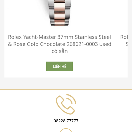
Rolex Yacht-Master 37mm Stainless Steel
Role
& Rose Gold Chocolate 268621-0003 used
St
có sẵn
LIÊN HỆ
08228 77777