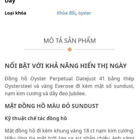
Dây
Loại khóa
Khóa đôi
,
oyster
MÔ TẢ SẢN PHẨM
NỔI BẬT VỚI KHẢ NĂNG HIỂN THỊ NGÀY
Đồng hồ Oyster Perpetual Datejust 41 bằng thép
Oystersteel và vàng Everose đi kèm mặt số sundust,
nạm kim cương và dây đeo Jubilee.
MẶT ĐỒNG HỒ MÀU ĐỎ SUNDUST
Kỹ thuật chế tác đồng hồ
Mặt đồng hồ đi kèm khung vàng 18 ct nạm kim cương.
Hiệu ứng tia mặt trời tạo ra sự phản chiếu ánh sáng