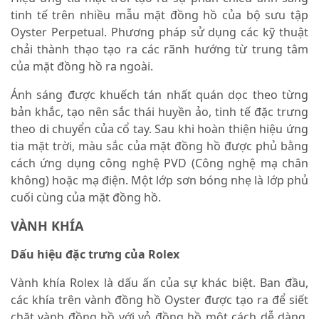
tinh tế trên nhiều mẫu mặt đồng hồ của bộ sưu tập
Oyster Perpetual. Phương pháp sử dụng các kỹ thuật
chải thành thạo tạo ra các rãnh hướng từ trung tâm
của mặt đồng hồ ra ngoài.
Ánh sáng được khuếch tán nhất quán dọc theo từng
bản khắc, tạo nên sắc thái huyền ảo, tinh tế đặc trưng
theo di chuyển của cổ tay. Sau khi hoàn thiện hiệu ứng
tia mặt trời, màu sắc của mặt đồng hồ được phủ bằng
cách ứng dụng công nghệ PVD (Công nghệ mạ chân
không) hoặc mạ điện. Một lớp sơn bóng nhẹ là lớp phủ
cuối cùng của mặt đồng hồ.
VÀNH KHÍA
Dấu hiệu đặc trưng của Rolex
Vành khía Rolex là dấu ấn của sự khác biệt. Ban đầu,
các khía trên vành đồng hồ Oyster được tạo ra để siết
chặt vành đồng hồ với vỏ đồng hồ một cách dễ dàng,