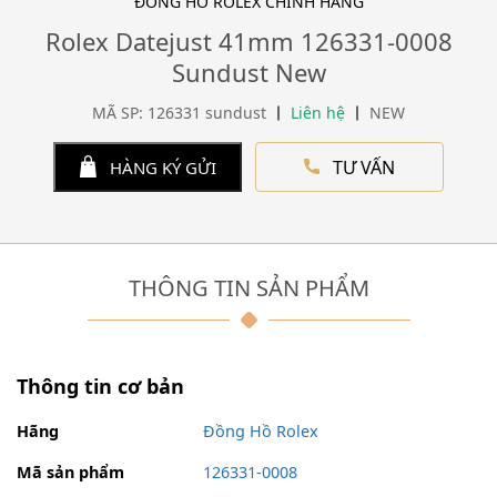
ĐỒNG HỒ ROLEX CHÍNH HÃNG
Rolex Datejust 41mm 126331-0008
Sundust New
MÃ SP: 126331 sundust
Liên hệ
NEW
TƯ VẤN
HÀNG KÝ GỬI
THÔNG TIN SẢN PHẨM
Thông tin cơ bản
Hãng
Đồng Hồ Rolex
Mã sản phẩm
126331-0008