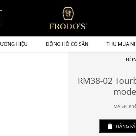
ƯƠNG HIỆU
ĐỒNG HỒ CÓ SẴN
THU MUA N
ĐỒN
RM38-02 Tourb
model
MÃ SP: Kh
HÀNG KÝ