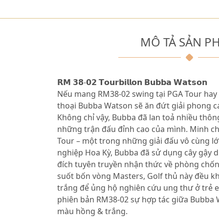
MÔ TẢ SẢN P
𝗥𝗠 𝟯𝟴-𝟬𝟮 𝗧𝗼𝘂𝗿𝗯𝗶𝗹𝗹𝗼𝗻 𝗕𝘂𝗯𝗯𝗮 𝗪𝗮𝘁𝘀𝗼𝗻
Nếu mang RM38-02 swing tại PGA Tour hay M
thoại Bubba Watson sẽ ăn đứt giải phong cá
Không chỉ vậy, Bubba đã lan toả nhiều thô
những trận đấu đỉnh cao của mình. Minh c
Tour – một trong những giải đấu vô cùng l
nghiệp Hoa Kỳ, Bubba đã sử dụng cây gậy 
đích tuyên truyền nhận thức về phòng chố
suốt bốn vòng Masters, Golf thủ này đều k
trắng để ủng hộ nghiên cứu ung thư ở trẻ em
phiên bản RM38-02 sự hợp tác giữa Bubba
màu hồng & trắng.