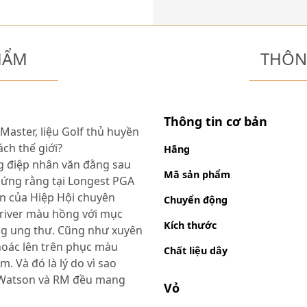
HẨM
THÔN
Thông tin cơ bản
aster, liệu Golf thủ huyền
ch thế giới?
Hãng
ng điệp nhân văn đằng sau
Mã sản phẩm
hứng rằng tại Longest PGA
ớn của Hiệp Hội chuyên
Chuyển động
driver màu hồng với mục
Kích thước
ng ung thư. Cũng như xuyên
hoác lên trên phục màu
Chất liệu dây
. Và đó là lý do vì sao
 Watson và RM đều mang
Vỏ