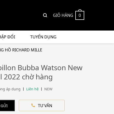
GIỎ HÀNG
0
HẬP ĐỔI
TUYỂN DỤNG
G HỒ RICHARD MILLE
illon Bubba Watson New
 2022 chờ hàng
ông áp dụng
Liên hệ
NEW
TƯ VẤN
 GỬI