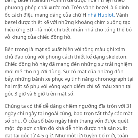
Bang Blue Titanium 45mm đã được hoàn thiện theo
phương phép chải xước mờ. Trên vành bezel là 6 đinh
ốc cách điệu mang dáng của chữ H
nhà Hublot.
Vành
bezel được thiết kế với những khoảng chìm xuống tạo
hiệu ứng 3D – là một chi tiết nhấn nhá cho tổng thể bộ
vỏ khung của chiếc đồng hồ.
Bên trong là mặt số xuất hiện với tông màu ghi xám
chủ đạo cùng với phong cách thiết kế dạng skeleton.
Chiếc đồng hồ này đã mang đến những sự trải nghiệm
mới mẻ cho người dùng. Sự có mặt của những đòn
bảy, những bánh xe phục vụ tính năng chronograph tại
hai mặt số phụ với vòng vạch điểm chỉ số màu xanh tại
góc 3 giờ và 6 giờ trên mặt số.
Chúng ta có thể dễ dàng chiêm ngưỡng đĩa tròn với 31
ngày chỉ ngày tại ngoài cùng, bao trọn tất thảy các mặt
số phụ. Ô cửa sổ báo ngày hình thang vốn được quét
một lớp sơn chấm đỏ khá dễ nhìn được nhà sản xuất
đặt tại góc từ 4-5 giờ. Như một lời tuyên bố mới, toàn