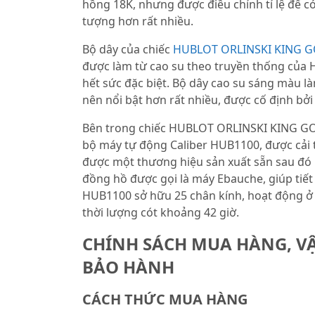
hồng 18K, nhưng được điều chỉnh tỉ lệ để 
tượng hơn rất nhiều.
Bộ dây của chiếc
HUBLOT ORLINSKI KING G
được làm từ cao su theo truyền thống của
hết sức đặc biệt. Bộ dây cao su sáng màu l
nên nổi bật hơn rất nhiều, được cố định bở
Bên trong chiếc HUBLOT ORLINSKI KING GO
bộ máy tự động Caliber HUB1100, được cải t
được một thương hiệu sản xuất sẵn sau đó 
đồng hồ được gọi là máy Ebauche, giúp tiết 
HUB1100 sở hữu 25 chân kính, hoạt động ở 
thời lượng cót khoảng 42 giờ.
CHÍNH SÁCH MUA HÀNG, V
BẢO HÀNH
CÁCH THỨC MUA HÀNG