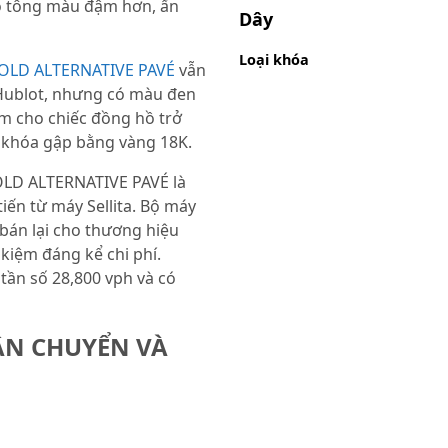
có tông màu đậm hơn, ấn
Dây
Loại khóa
OLD ALTERNATIVE PAVÉ
vẫn
 Hublot, nhưng có màu đen
àm cho chiếc đồng hồ trở
i khóa gập bằng vàng 18K.
LD ALTERNATIVE PAVÉ là
iến từ máy Sellita. Bộ máy
bán lại cho thương hiệu
kiệm đáng kể chi phí.
tần số 28,800 vph và có
ẬN CHUYỂN VÀ