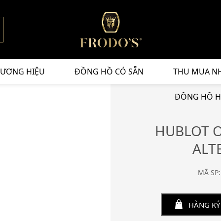
ƯƠNG HIỆU
ĐỒNG HỒ CÓ SẴN
THU MUA N
ĐỒNG HỒ H
HUBLOT O
ALT
MÃ SP:
HÀNG KÝ