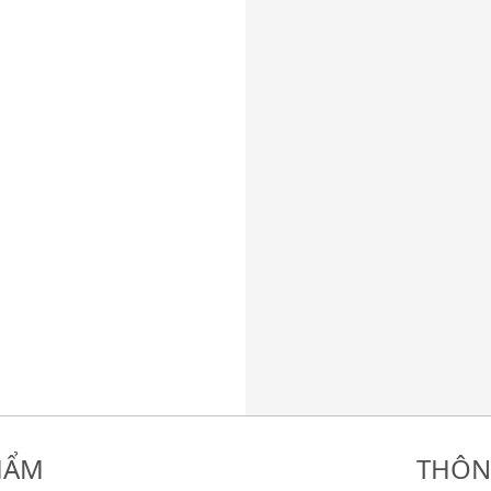
HẨM
THÔN