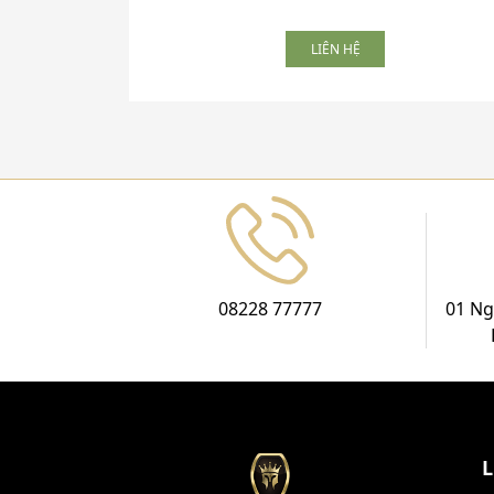
LIÊN HỆ
08228 77777
01 Ng
L