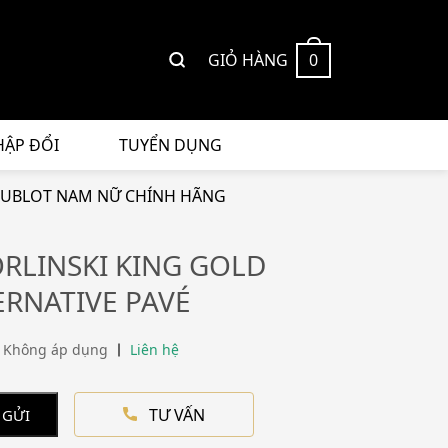
GIỎ HÀNG
0
HẬP ĐỔI
TUYỂN DỤNG
UBLOT NAM NỮ CHÍNH HÃNG
RLINSKI KING GOLD
ERNATIVE PAVÉ
 Không áp dụng
Liên hệ
TƯ VẤN
 GỬI