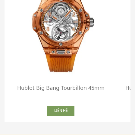
Hublot Big Bang Tourbillon 45mm
Hub
LIÊN HỆ