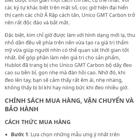
biết được thời gian một cách chi tiết, cụ thể nhất. Với
các ký tự khác biệt trên mặt số, cọc giờ hiện đại hiển
thị cạnh các chữ Ả Rập cách tân, Unico GMT Carbon trở
nên rất độc đáo và bắt mắt.
Đặc biệt, kim chỉ giờ được làm với hình dạng mới lạ, thu
nhỏ dần đều về phía trên nên vừa tạo ra giá trị thẩm
mỹ vừa giúp người nhìn có thể quan sát thời gian tốt
nhất. Để góp phần làm nên giá trị cho sản phẩm,
Hublot đã trang bị cho Unico GMT Carbon bộ dây đeo
cao su bền bỉ, gọn nhẹ mà đàn hồi cao. Nhờ đó, khi
đeo lên tay, bạn sẽ cảm thấy rất êm ái, nhẹ nhàng,
không thấy bị bí khí hay nóng bức khi đeo nhiều giờ.
CHÍNH SÁCH MUA HÀNG, VẬN CHUYỂN VÀ
BẢO HÀNH
CÁCH THỨC MUA HÀNG
Bước 1
: Lựa chọn những mẫu ưng ý nhất trên