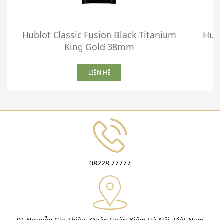
Hublot Classic Fusion Black Titanium
Hub
King Gold 38mm
LIÊN HỆ
08228 77777
01 Nguyễn Gia Thiều, Quận Hoàn Kiếm Hà Nội, Việt Nam