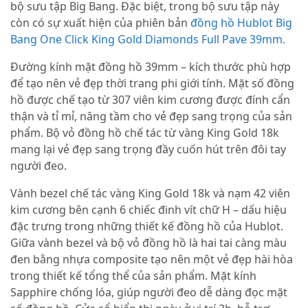
bộ sưu tập Big Bang. Đặc biệt, trong bộ sưu tập này
còn có sự xuất hiện của phiên bản
đồng hồ Hublot Big
Bang One Click King Gold Diamonds Full Pave 39mm.
Đường kính mặt đồng hồ 39mm – kích thước phù hợp
để tạo nên vẻ đẹp thời trang phi giới tính. Mặt số đồng
hồ được chế tạo từ 307 viên kim cương được đính cẩn
thận và tỉ mỉ, nâng tầm cho vẻ đẹp sang trọng của sản
phẩm. Bộ vỏ đồng hồ chế tác từ vàng King Gold 18k
mang lại vẻ đẹp sang trọng đầy cuốn hút trên đôi tay
người đeo.
Vành bezel chế tác vàng King Gold 18k và nạm 42 viên
kim cương bên cạnh 6 chiếc đinh vít chữ H – dấu hiệu
đặc trưng trong những thiết kế đồng hồ của Hublot.
Giữa vành bezel và bộ vỏ đồng hồ là hai tai càng màu
đen bằng nhựa composite tạo nên một vẻ đẹp hài hòa
trong thiết kế tổng thể của sản phẩm. Mặt kính
Sapphire chống lóa, giúp người đeo dễ dàng đọc mặt