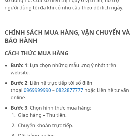
số đồng hồ. Cửa sổ hiển thị ngày ở vị trí 3h, hỗ trợ
người dùng tối đa khi có nhu cầu theo dõi lịch ngày.
CHÍNH SÁCH MUA HÀNG, VẬN CHUYỂN VÀ
BẢO HÀNH
CÁCH THỨC MUA HÀNG
Bước 1
: Lựa chọn những mẫu ưng ý nhất trên
website.
Bước 2
: Liên hệ trực tiếp tới số điện
thoại
0969999990
–
0822877777
hoặc Liên hệ tư vấn
online.
Bước 3
: Chọn hình thức mua hàng:
Giao hàng – Thu tiền.
Chuyển khoản trực tiếp.
Đặt hàng online.