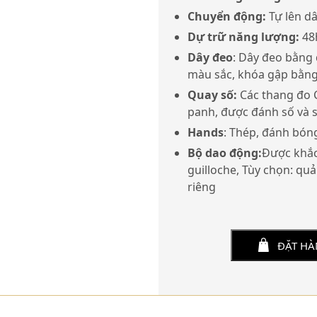
Chuyển động:
Tự lên dâ
Dự trữ năng lượng:
48
Dây đeo
: Dây đeo bằng
màu sắc, khóa gập bằng 
Quay số:
Các thang đo
panh, được đánh số và 
Hands
: Thép, đánh bón
Bộ dao động:
Được khắc 
guilloche,
Tùy chọn: quả 
riêng
ĐẶT H