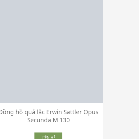
Đồng hồ quả lắc Erwin Sattler Opus
Đồng hồ 
Secunda M 130
LIÊN HỆ