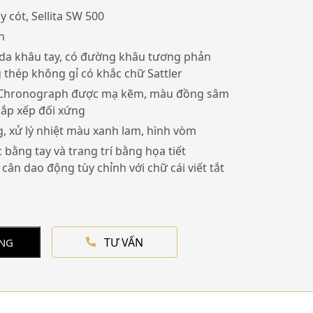
y cót, Sellita SW 500
h
 da khâu tay, có đường khâu tương phản
thép không gỉ có khắc chữ Sattler
 Chronograph được mạ kẽm, màu đồng sâm
sắp xếp đối xứng
g, xử lý nhiệt màu xanh lam, hình vòm
bằng tay và trang trí bằng họa tiết
cân dao động tùy chỉnh với chữ cái viết tắt
TƯ VẤN
ÀNG