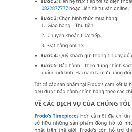
Bước 2
: Liên hệ trực tiếp tới số điện thoạ
0822877777
hoặc Liên hệ tư vấn online.
Bước 3
: Chọn hình thức mua hàng:
Giao hàng – Thu tiền.
Chuyển khoản trực tiếp.
Đặt hàng online.
Bước 4:
Quý khách gửi thông tin đầy đủ
Bước 5
: Bảo hành – theo đúng chính sách
phẩm mới tinh. Hai năm tại cửa hàng đối
Tất cả các sản phẩm tại Frodo’s cam kết là
đều được bảo hành chính hãng theo các chí
VỀ CÁC DỊCH VỤ CỦA CHÚNG TÔI
Frodo’s Timepieces
Hơn cả một địa chỉ tin
sở hữu những sản phẩm đồng hồ từ nhữ
nhất trên thế giới, Frodo’s còn hỗ trợ 