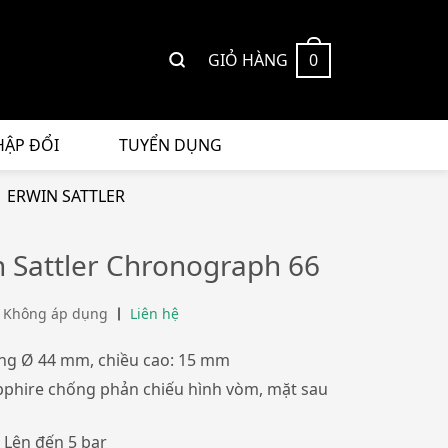
GIỎ HÀNG
0
HẬP ĐỔI
TUYỂN DỤNG
ERWIN SATTLER
 Sattler Chronograph 66
 Không áp dụng
Liên hệ
óng
Ø 44 mm, chiều cao: 15 mm
pphire chống phản chiếu hình vòm, mặt sau
Lên đến 5 bar