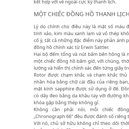
kết hợp với vẻ ngoài cực kỳ thanh lịch.
MỘT CHIẾC ĐỒNG HỒ THANH LỊC
Lý do chính cho điều này là mặt số màu 
tinh xảo, kim màu xanh lam và vỏ thép khô
cố ý, tất cả những đặc điểm này phản ánh 
đồng hồ chính xác từ Erwin Sattler.
Hai bộ đếm tổng và nút bấm bên hông là 
một chiếc đồng hồ bấm giờ, với chúng, thờ
lường và hiển thị chính xác đến từng giây tr
Rotor được chạm khắc và chạm khắc thủ 
nhân hóa bằng chữ cái đầu của riêng bạn
mặt kính sapphire được sử dụng ở đế. Đồn
có dây đeo bằng da khâu tay với đường k
khóa gập bằng thép không gỉ.
Không cần phải nói, mỗi chiếc đồn
„Chronograph 66“ đều được đánh số riêng t
Với nó, chủ sở hữu không chỉ theo dõi thờ