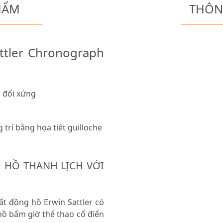
HẨM
THÔN
attler Chronograph
 đối xứng
trí bằng họa tiết guilloche
 HỒ THANH LỊCH VỚI
t đồng hồ Erwin Sattler có
ồ bấm giờ thể thao cổ điển