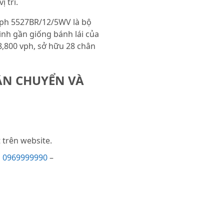
 trí.
aph 5527BR/12/5WV là bộ
ình gần giống bánh lái của
8,800 vph, sở hữu 28 chân
ẬN CHUYỂN VÀ
trên website.
i
0969999990
–