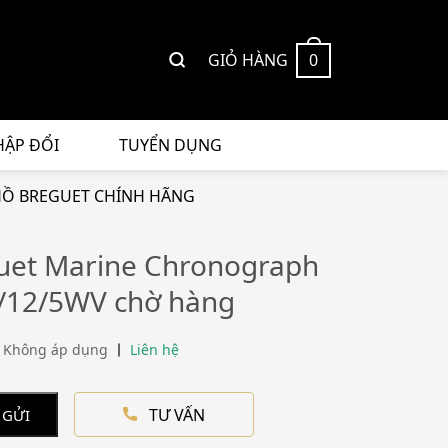
GIỎ HÀNG
0
HẬP ĐỔI
TUYỂN DỤNG
Ồ BREGUET CHÍNH HÃNG
uet Marine Chronograph
/12/5WV chờ hàng
 Không áp dụng
Liên hệ
TƯ VẤN
 GỬI