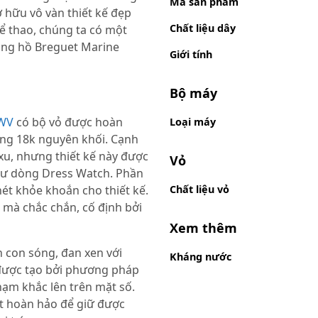
Mã sản phẩm
 hữu vô vàn thiết kế đẹp
Chất liệu dây
hể thao, chúng ta có một
ồng hồ Breguet Marine
Giới tính
Bộ máy
5WV
có bộ vỏ được hoàn
Loại máy
ồng 18k nguyên khối. Cạnh
xu, nhưng thiết kế này được
Vỏ
hư dòng Dress Watch. Phần
ét khỏe khoắn cho thiết kế.
Chất liệu vỏ
 mà chắc chắn, cố định bởi
Xem thêm
 con sóng, đan xen với
Kháng nước
được tạo bởi phương pháp
hạm khắc lên trên mặt số.
t hoàn hảo để giữ được