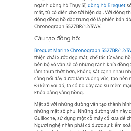
ngành đồng hồ Thụy Sĩ,
đồng hồ Breguet
sở
mắt, từ cổ điển cho tới hiện đại. Với dòng t
dòng đồng hồ đặc trưng đó là phiên bản đ
Chronograph 5527BR/12/5WV.
Cấu tạo đồng hồ:
Breguet Marine Chronograph 5527BR/12/
thiện chải xước đẹp mắt, chế tác từ vàng h
bên bộ vỏ vẫn sẽ có những rãnh khía đồng 
làm thưa thớt hơn, không sát cạnh nhau n
càng nối dây được làm vuông vức, tạo nên n
Đi kèm với đó, ta có bộ dây cao su mềm mại
khóa bằng vàng hồng.
Mặt số với những đường vân tạo thành hình
những mặt số phụ. Những đường vân này 
Guilloche, sử dụng một cỗ máy cổ xưa để c
Người nghệ nhân phải có được sự kiểm soá