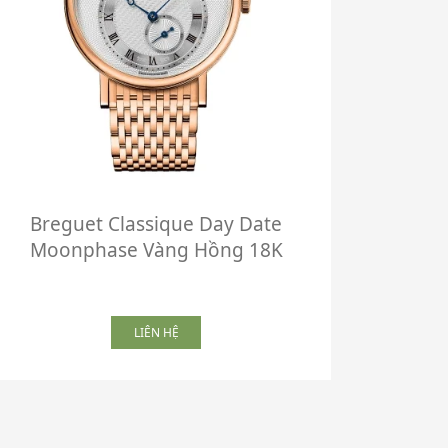
Breguet Classique Day Date
Breg
Moonphase Vàng Hồng 18K
Ret
LIÊN HỆ