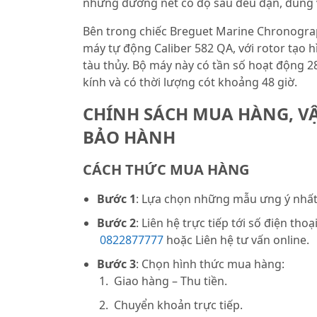
những đường nét có độ sâu đều đặn, đúng vị
Bên trong chiếc Breguet Marine Chronogr
máy tự động Caliber 582 QA, với rotor tạo h
tàu thủy. Bộ máy này có tần số hoạt động 2
kính và có thời lượng cót khoảng 48 giờ.
CHÍNH SÁCH MUA HÀNG, V
BẢO HÀNH
CÁCH THỨC MUA HÀNG
Bước 1
: Lựa chọn những mẫu ưng ý nhất 
Bước 2
: Liên hệ trực tiếp tới số điện thoạ
0822877777
hoặc Liên hệ tư vấn online.
Bước 3
: Chọn hình thức mua hàng:
Giao hàng – Thu tiền.
Chuyển khoản trực tiếp.