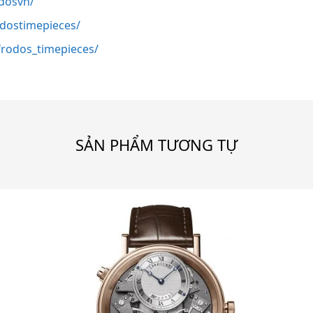
dosvn/
odostimepieces/
rodos_timepieces/
SẢN PHẨM TƯƠNG TỰ