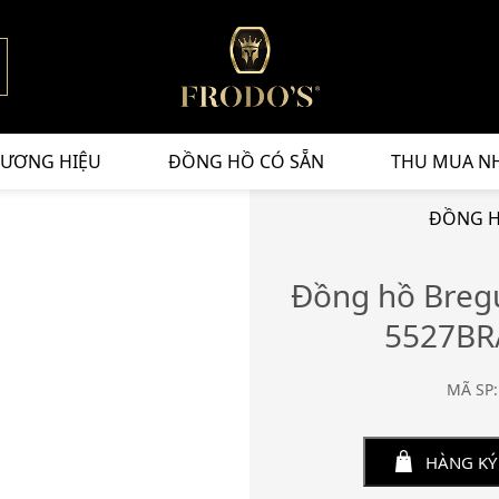
ƯƠNG HIỆU
ĐỒNG HỒ CÓ SẴN
THU MUA N
ĐỒNG H
Đồng hồ Breg
5527BR
MÃ SP:
HÀNG KÝ