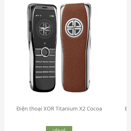
Điện thoại XOR Titanium X2 Cocoa
Đi
LIÊN HỆ