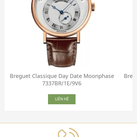
Breguet Classique Day Date Moonphase
Breg
7337BR/1E/9V6
LIÊN HỆ