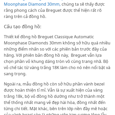
Moonphase Diamond 30mm,
chúng ta sẽ thấy được
rằng phong cách của Breguet được thể hiện rất rõ
ràng trên cả đồng hồ.
Cấu tạo đồng hồ:
Thiết kế đồng hồ Breguet Classique Automatic
Moonphase Diamonds 30mm không sở hữu quá nhiều
những điểm nhấn so với các phiên bản trước đây của
hãng. Với phiên bản đồng hồ này, Breguet vẫn lựa
chọn phần vỏ khung dáng tròn vô cùng trang nhã. Bộ
vỏ chế tác từ vàng trắng 18K làm cho nó nên nổi bật và
sang trọng.
Ngoài ra, mẫu đồng hồ còn sở hữu phần vành bezel
được hoàn thiện tỉ mỉ. Vẫn là sự xuất hiện của vàng
trắng 18k, bộ vỏ đồng hồ dường như trở thành một
thể thống nhất mang vẻ đẹp hài hòa, đồng nhất đến
từng chi tiết. Mặt khác, bên trên lớp nền đầy mê hoặc
của vành bezel còn là những viên kim cương lộng lẫy,