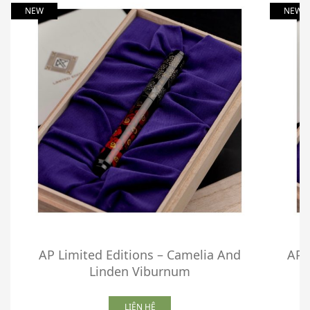
NEW
NEW
AP Limited Editions – Camelia And
AP 
Linden Viburnum
LIÊN HỆ