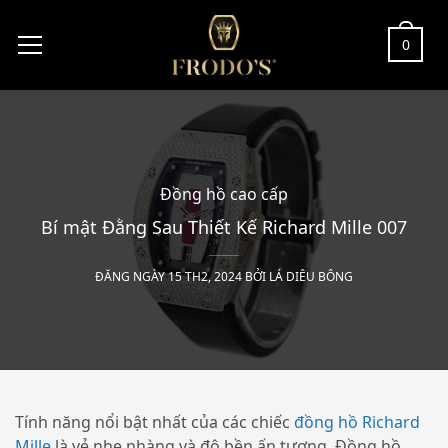
0
Đồng hồ cao cấp
Bí mật Đằng Sau Thiết Kế Richard Mille 007
ĐĂNG NGÀY 15 TH2, 2024 BỞI
LÁ DIÊU BÔNG
Tính năng nổi bật nhất của các chiếc
đồng hồ Richard
Mille
là vẻ nhẹ nhàng và độ bền ấn tượng. Đồng hồ