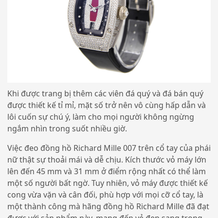
Khi được trang bị thêm các viên đá quý và đá bán quý
được thiết kế tỉ mỉ, mặt số trở nên vô cùng hấp dẫn và
lôi cuốn sự chú ý, làm cho mọi người không ngừng
ngắm nhìn trong suốt nhiều giờ.
Việc đeo đồng hồ Richard Mille 007 trên cổ tay của phái
nữ thật sự thoải mái và dễ chịu. Kích thước vỏ máy lớn
lên đến 45 mm và 31 mm ở điểm rộng nhất có thể làm
một số người bất ngờ. Tuy nhiên, vỏ máy được thiết kế
cong vừa vặn và cân đối, phù hợp với mọi cỡ cổ tay, là
một thành công mà hãng đồng hồ Richard Mille đã đạt
được với sản phẩm này, mang đến vẻ đẹp sang trọng