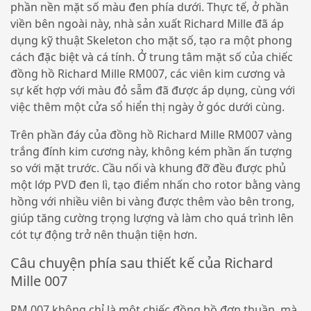
phần nền mặt số màu đen phía dưới. Thực tế, ở phần
viền bên ngoài này, nhà sản xuất Richard Mille đã áp
dụng kỹ thuật Skeleton cho mặt số, tạo ra một phong
cách đặc biệt và cá tính. Ở trung tâm mặt số của chiếc
đồng hồ Richard Mille RM007, các viên kim cương và
sự kết hợp với màu đỏ sẫm đã được áp dụng, cùng với
việc thêm một cửa sổ hiển thị ngày ở góc dưới cùng.
Trên phần đáy của đồng hồ Richard Mille RM007 vàng
trắng đính kim cương này, không kém phần ấn tượng
so với mặt trước. Cầu nối và khung đỡ đều được phủ
một lớp PVD đen lì, tạo điểm nhấn cho rotor bằng vàng
hồng với nhiều viên bi vàng được thêm vào bên trong,
giúp tăng cường trọng lượng và làm cho quá trình lên
cót tự động trở nên thuận tiện hơn.
Câu chuyện phía sau thiết kế của Richard
Mille 007
RM 007 không chỉ là một chiếc đồng hồ đơn thuần, mà