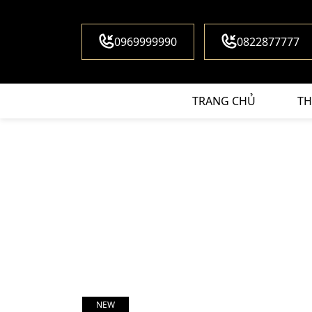
0969999990
0822877777
TRANG CHỦ
TH
NEW