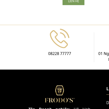
LIÊN HỆ
08228 77777
01 Ng
L
D