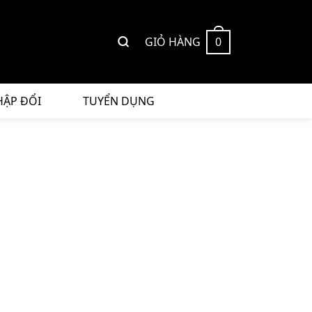
GIỎ HÀNG
0
HẬP ĐỔI
TUYỂN DỤNG