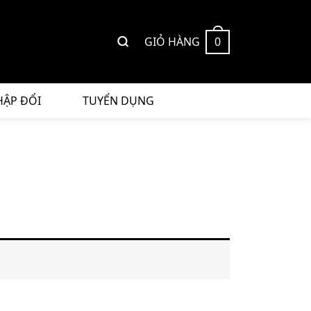
GIỎ HÀNG
0
HẬP ĐỔI
TUYỂN DỤNG