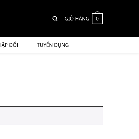
GIỎ HÀNG
0
HẬP ĐỔI
TUYỂN DỤNG