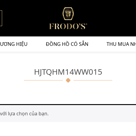
ƯƠNG HIỆU
ĐỒNG HỒ CÓ SẴN
THU MUA N
HJTQHM14WW015
ới lựa chọn của bạn.