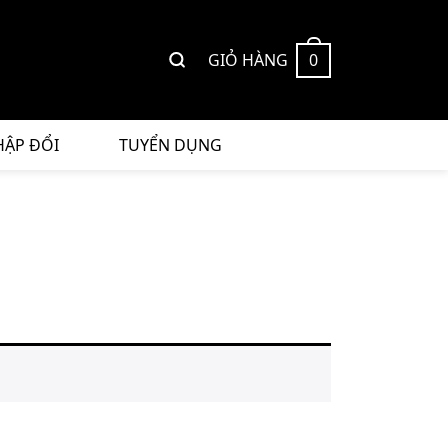
GIỎ HÀNG
0
HẬP ĐỔI
TUYỂN DỤNG