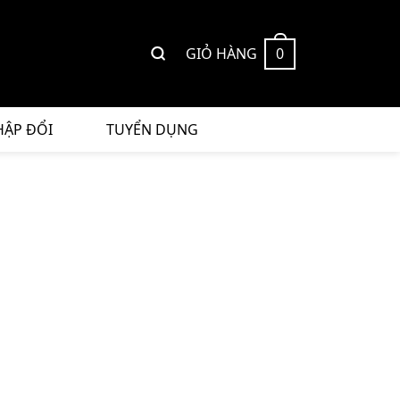
GIỎ HÀNG
0
HẬP ĐỔI
TUYỂN DỤNG