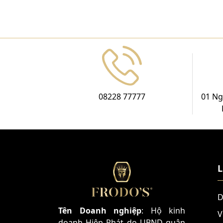
08228 77777
01 Ng
L
D
Tên Doanh nghiệp
: Hộ kinh
V
doanh Hiệp Phát do UBND quận