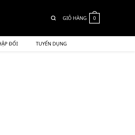
GIỎ HÀNG
0
HẬP ĐỔI
TUYỂN DỤNG