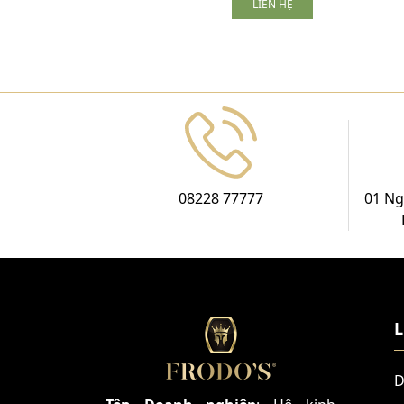
LIÊN HỆ
08228 77777
01 Ng
L
D