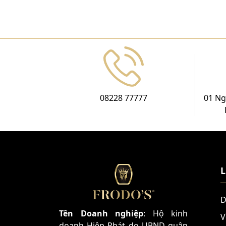
08228 77777
01 Ng
L
D
Tên Doanh nghiệp
: Hộ kinh
V
doanh Hiệp Phát do UBND quận