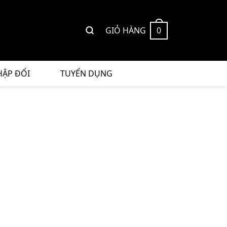
GIỎ HÀNG
0
HẬP ĐỔI
TUYỂN DỤNG