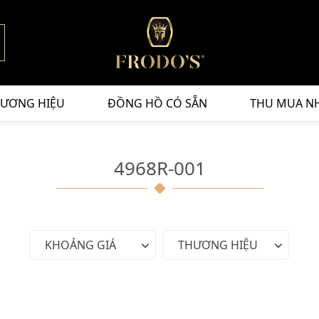
ƯƠNG HIỆU
ĐỒNG HỒ CÓ SẴN
THU MUA N
4968R-001
KHOẢNG GIÁ
THƯƠNG HIỆU