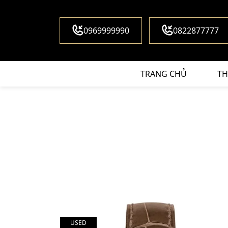
0969999990
0822877777
TRANG CHỦ
TH
USED