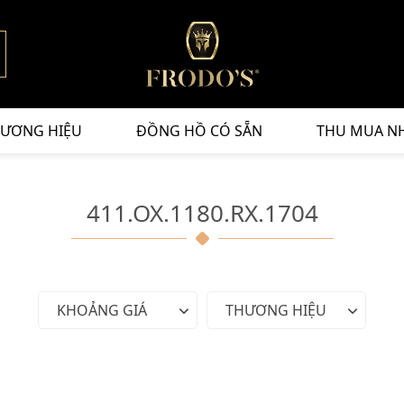
ƯƠNG HIỆU
ĐỒNG HỒ CÓ SẴN
THU MUA N
411.OX.1180.RX.1704
KHOẢNG GIÁ
THƯƠNG HIỆU