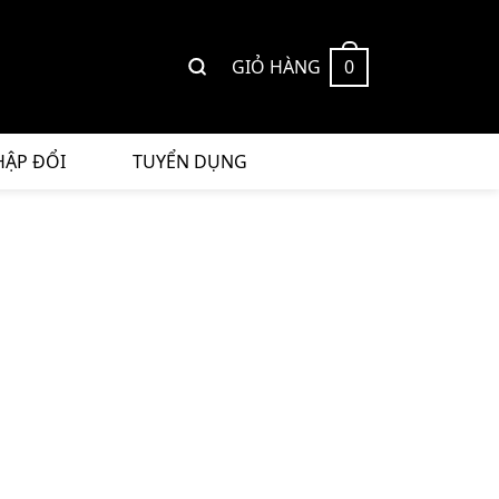
GIỎ HÀNG
0
HẬP ĐỔI
TUYỂN DỤNG