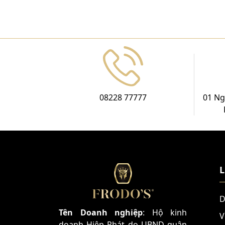
08228 77777
01 Ng
L
D
Tên Doanh nghiệp
: Hộ kinh
V
doanh Hiệp Phát do UBND quận