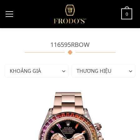
0
116595RBOW
KHOẢNG GIÁ
THƯƠNG HIỆU