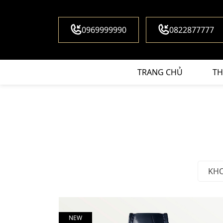
0969999990
0822877777
TRANG CHỦ
TH
KH
NEW