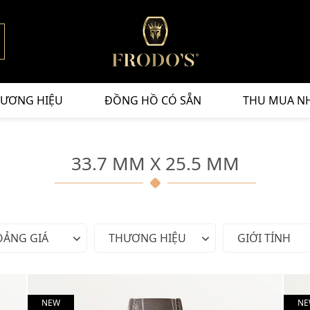
ƯƠNG HIỆU
ĐỒNG HỒ CÓ SẴN
THU MUA N
33.7 MM X 25.5 MM
OẢNG GIÁ
THƯƠNG HIỆU
GIỚI TÍNH
NEW
NE