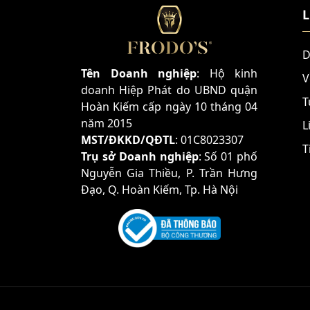
L
D
Tên Doanh nghiệp
: Hộ kinh
V
doanh Hiệp Phát do UBND quận
T
Hoàn Kiếm cấp ngày 10 tháng 04
năm 2015
L
MST/ĐKKD/QĐTL
: 01C8023307
T
Trụ sở Doanh nghiệp
: Số 01 phố
Nguyễn Gia Thiều, P. Trần Hưng
Đạo, Q. Hoàn Kiếm, Tp. Hà Nội