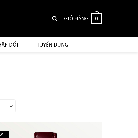
GIỎ HÀNG
0
HẬP ĐỔI
TUYỂN DỤNG
W