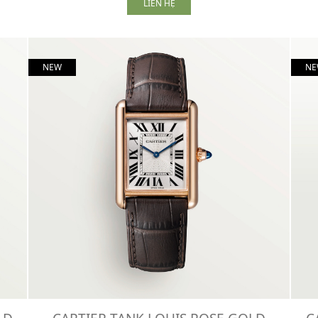
LIÊN HỆ
NEW
NE