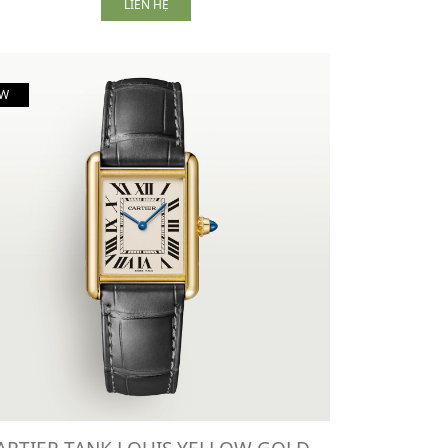
LIÊN HỆ
W