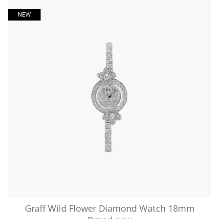
NEW
Graff Wild Flower Diamond Watch 18mm