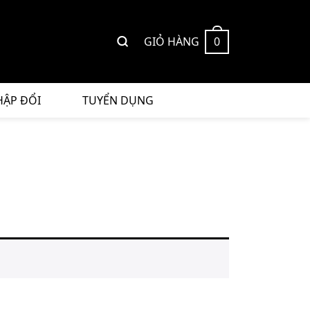
GIỎ HÀNG
0
HẬP ĐỔI
TUYỂN DỤNG