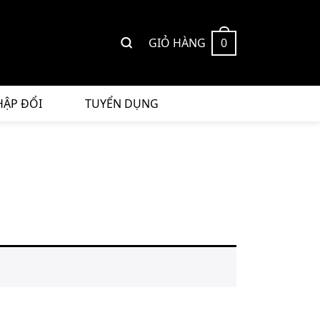
GIỎ HÀNG
0
HẬP ĐỔI
TUYỂN DỤNG