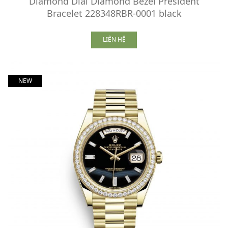
Diamond Dial Diamond Bezel President
Bracelet 228348RBR-0001 black
LIÊN HỆ
NEW