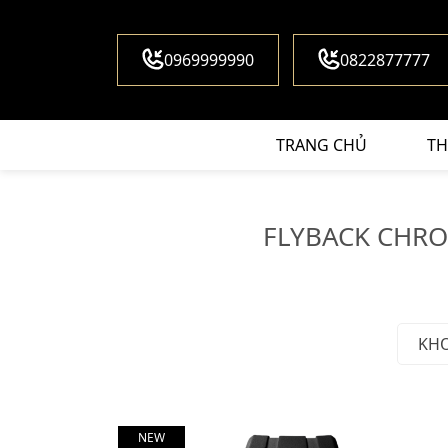
0969999990
0822877777
TRANG CHỦ
TH
FLYBACK CHR
KH
NEW