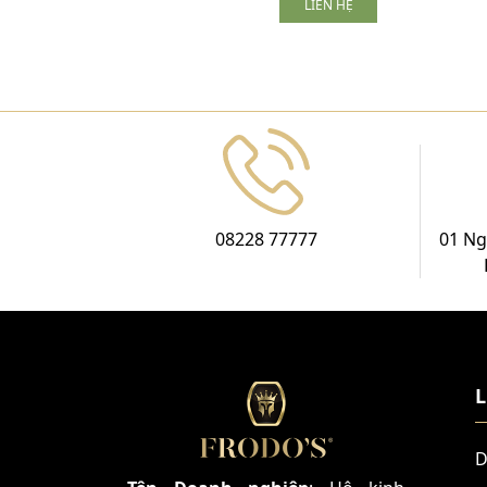
LIÊN HỆ
08228 77777
01 Ng
L
D