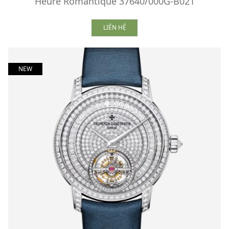
Heure Romantique 37640/000G-B021
LIÊN HỆ
NEW